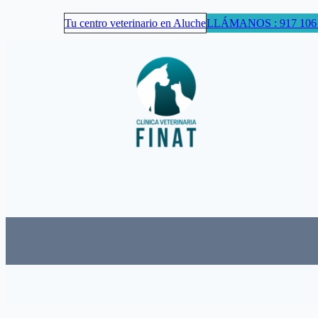
Skip
Tu centro veterinario en Aluche
LLÁMANOS : 917 106
to
content